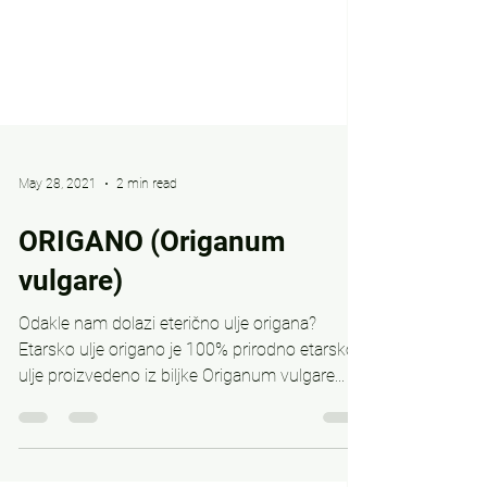
May 28, 2021
2 min read
ORIGANO (Origanum
vulgare)
Odakle nam dolazi eterično ulje origana?
Etarsko ulje origano je 100% prirodno etarsko
ulje proizvedeno iz biljke Origanum vulgare...