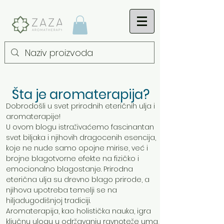
Šta je aromaterapija?
Dobrodošli u svet prirodnih eteričnih ulja i
aromaterapije!
U ovom blogu istraživaćemo fascinantan
svet biljaka i njihovih dragocenih esencija,
koje ne nude samo opojne mirise, već i
brojne blagotvorne efekte na fizičko i
emocionalno blagostanje. Prirodna
eterična ulja su drevno blago prirode, a
njihova upotreba temelji se na
hiljadugodišnjoj tradiciji.
Aromaterapija, kao holistička nauka, igra
ključnu ulogu u održavanju ravnoteže uma,