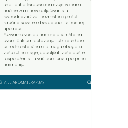
tela i duha. terapeutska svojstva, kao i
načine za njihovo uključivanje u
svakodnevni život. kozmetiku i pružati
stručne savete o bezbednoj i efikasnoj
upotrebi.
Pozivamo vas da nam se pridružite na
ovom čulnom putovanju i otkrijete kako
prirodna eterična ulja mogu obogatiti
vašu rutinu nege, poboljšati vaše opšte
raspoloženje i u vaš dom uneti potpunu
harmoniju.
ŠTA JE AROMATERAPIJA?