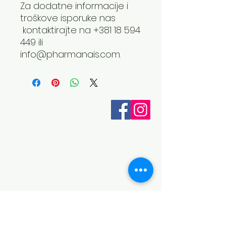
Za dodatne informacije i
troškove isporuke nas
kontaktirajte na +381 18 594
449 ili
info@pharmanais.com.
Otkrijte ZAZA
O nama
Aromaterapija
Spa program
Eterična ulja
Opšti uslovi poslovanja
Telefon:
018 594 449
e-mail:
info@pharmanais.com