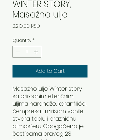
WINTER STORY,
Masažno ulje
Price
2.210,00 RSD
Quantity
*
Add to Cart
Masažno ulje Winter story
sa prirodnim eteričnim
uljima narandže, karanfilića,
čempresa i mirisom vanile
stvara toplu i prazničnu
atmosferu. Obogaćeno je
česticama pravog 23