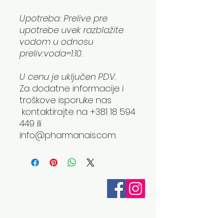
Upotreba: Prelive pre
upotrebe uvek razblažite
vodom u odnosu
preliv:voda=1:10.
U cenu je uključen PDV.
Za dodatne informacije i
troškove isporuke nas
kontaktirajte na +381 18 594
449 ili
info@pharmanais.com.
Otkrijte ZAZA
O nama
Aromaterapija