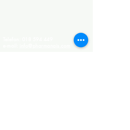
Spa program
Eterična ulja
Opšti uslovi poslovanja
Telefon:
018 594 449
e-mail:
info@pharmanais.com
Imate pitanje?
Kontaktirajte nas