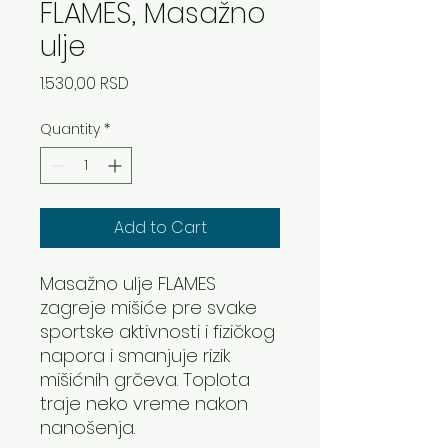
FLAMES, Masažno
ulje
Price
1.530,00 RSD
Quantity
*
Add to Cart
Masažno ulje FLAMES
zagreje mišiće pre svake
sportske aktivnosti i fizičkog
napora i smanjuje rizik
mišićnih grčeva. Toplota
traje neko vreme nakon
nanošenja.