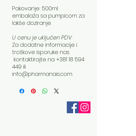
Pakovanje: 500ml
embalaža sa pumpicom za
lakše doziranje.
U cenu je uključen PDV.
Za dodatne informacije i
troškove isporuke nas
kontaktirajte na +381 18 594
449 ili
info@pharmanais.com.
Otkrijte ZAZA
O nama
Aromaterapija
Spa program