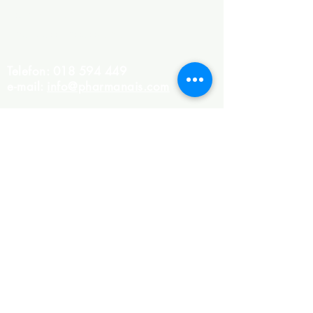
Eterična ulja
Opšti uslovi poslovanja
Telefon:
018 594 449
e-mail:
info@pharmanais.com
Imate pitanje?
Kontaktirajte nas