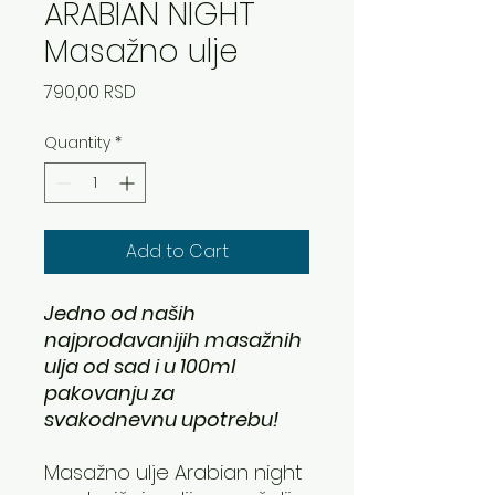
ARABIAN NIGHT
Masažno ulje
Price
790,00 RSD
Quantity
*
Add to Cart
Jedno od naših
najprodavanijih masažnih
ulja od sad i u 100ml
pakovanju za
svakodnevnu upotrebu!
Masažno ulje Arabian night