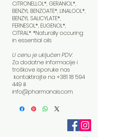
CITRONELLOL*, GERANIOL*,
BENZYL BENZOATE*, LINALOOL*,
BENZYL SALICYLATE*,
FERNESOL*, EUGENOL*,
CITRAL*. *Naturally occuring
in essential oils
U cenu je uključen PDV.
Za dodatne informacije i
troškove isporuke nas
kontaktirajte na +381 18 594
449 ili
info@pharmanais.com.
Otkrijte ZAZA
O nama