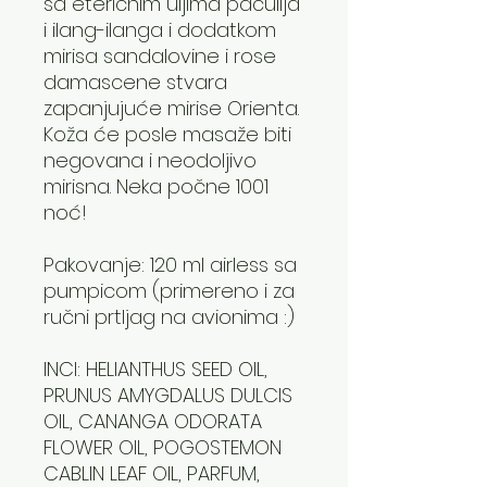
sa eteričnim uljima pačulija
i ilang-ilanga i dodatkom
mirisa sandalovine i rose
damascene stvara
zapanjujuće mirise Orienta.
Koža će posle masaže biti
negovana i neodoljivo
mirisna. Neka počne 1001
noć!
Pakovanje: 120 ml airless sa
pumpicom (primereno i za
ručni prtljag na avionima :)
INCI: HELIANTHUS SEED OIL,
PRUNUS AMYGDALUS DULCIS
OIL, CANANGA ODORATA
FLOWER OIL, POGOSTEMON
CABLIN LEAF OIL, PARFUM,