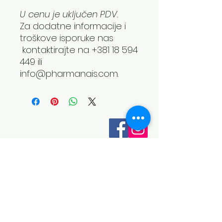
U cenu je uključen PDV.
Za dodatne informacije i
troškove isporuke nas
kontaktirajte na +381 18 594
449 ili
info@pharmanais.com.
Otkrijte ZAZA
O nama
Aromaterapija
Spa program
Eterična ulja
Opšti uslovi poslovanja