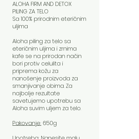
ALOHA FIRM AND DETOX
PILING ZA TELO
Sa 100% prirodnim eteričnim
uljima
Aloha piling za telo sa
eteričnim uljima i zrnima
kafe se na prirodan način
bori protiv celulita i
priprema kožu za
nanošenje proizvoda za
smanjivanje obima. Za
najbolje rezultate
savetujemo upotrebu sa
Aloha suvim uljem za telo.
Pakovanje:
650g
Upotreba:
Nanesite malu