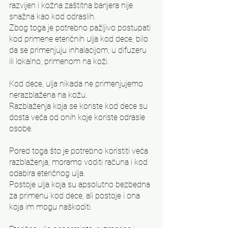
razvijen i kožna zaštitna barijera nije 
snažna kao kod odraslih. 
Zbog toga je potrebno pažljivo postupati 
kod primene eteričnih ulja kod dece, bilo 
da se primenjuju inhalacijom, u difuzeru 
ili lokalno, primenom na koži.
Kod dece, ulja nikada ne primenjujemo 
nerazblažena na kožu.
Razblaženja koja se koriste kod dece su 
dosta veća od onih koje koriste odrasle 
osobe.
Pored toga što je potrebno koristiti veća 
razblaženja, moramo voditi računa i kod 
odabira eteričnog ulja.
Postoje ulja koja su apsolutno bezbedna 
za primenu kod dece, ali postoje i ona 
koja im mogu naškoditi.