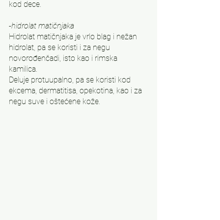
kod dece.
-hidrolat matičnjaka
Hidrolat matičnjaka je vrlo blag i nežan 
hidrolat, pa se koristi i za negu 
novorođenčadi, isto kao i rimska 
kamilica. 
Deluje protuupalno, pa se koristi kod 
ekcema, dermatitisa, opekotina, kao i za 
negu suve i oštećene kože.