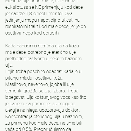
Eterična ulja peperminta, ruzmarina i 
eukaliptusa se NE primenjuju kod dece, 
jer sadrže 1,8-cineol I mentol. Ova 
jedinjenja mogu nepovoljno uticati na 
respiratorni trakt kod male dece, jer je on 
osetljiviji nego kod odraslih.
Kada nanosimo eterična ulja na kožu 
male dece, potrebno je eterično ulje 
prethodno rastvoriti u nekom baznom 
ulju.
I njih treba posebno odabrati kada je u 
pitanju mlada i osetljiva koža.
Maslinovo, nevenovo, jojoba ili ulje 
semenki grožđa su ulja izbora. Treba 
izbegavati ulja koštunjavog voća kao što 
je badem, na primer, jer su moguće 
alergije na njega, upozoravaju doktori.
Koncentracija eteričnog ulja u baznom, 
za primenu kod male dece, ne sme biti 
veća od 0.5%. Preopručujemo da 