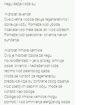
negu dečje kože su:
-hidrolat lavande
Ova cvetna vodica deluje regenerativno i 
obnavlja kožu. Pomaže kod uboda 
insekata kod male dece, ali i kod odraslih.
Pomaže kod opekotina i crvenila nakon 
sunčanja.
-hidrolat rimske kamilice
Ovo je hidrolat izbora za negu 
novorođenčadi – jako je blag, smiruje 
osipe, crvenilo i nadraženost kože, 
recimo kod pelenskog ojeda.
Može se koristiti za regeneraciju 
bradavica koje su iziritirane zbog dojenja.
Kod osetljivih bebinih očiju, može se 
koristiti kao obloga.
Obloge od rimske kamilice mogu 
pomoći i kod smirivanja alergijskog osipa 