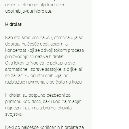
umesto eteričnih ulja kod dece 
upotrebljavate hidrolate.
Hidrolati
Kao što smo već naučili, eterična ulja se 
dobijaju najčešće destilacijom, a 
kondenzat koji se odvoji tokom procesa 
proizvodnje se naziva hidrolat.
Ova lekovita ‘vodica’ je pokupila sve 
aromatične i zdrave sastojke iz biljke, ali 
se za razliku od eteričnih ulja, ne 
razblažuje i primenjuje se čista na kožu.
Hidrolati su potpuno bezbedni za 
primenu kod dece, čak i kod najmladjih i 
najnežnijih, a imaju brojna lekovita 
svojstva.
Neki od najčešće korišćenih hidrolata za 